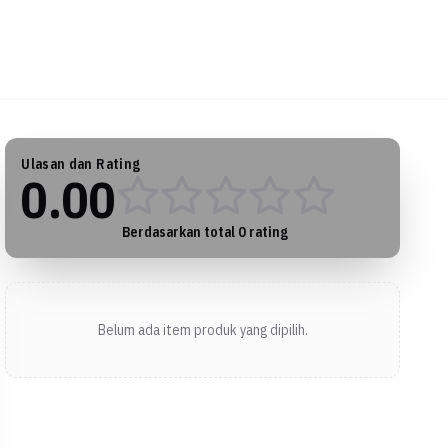
Ulasan dan Rating
0.00
Berdasarkan total
0
rating
Belum ada item produk yang dipilih.