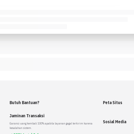
Butuh Bantuan?
Peta Situs
Jaminan Transaksi
Sosial Media
Garansi uang kembali 100% apabila layanan gagal terkirim karena
kesalahan sistem.